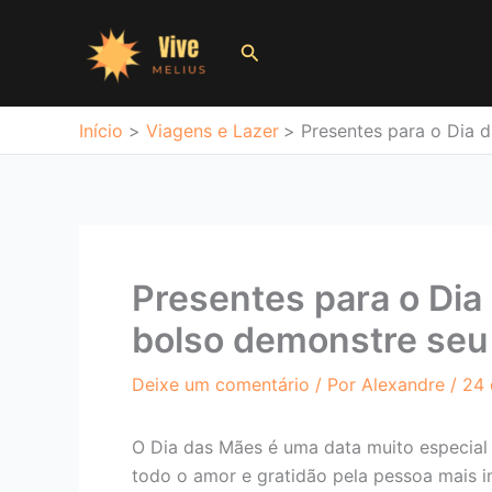
Ir
para
Pesquisar
o
conteúdo
Início
Viagens e Lazer
Presentes para o Dia 
Presentes para o Dia
bolso demonstre seu
Deixe um comentário
/ Por
Alexandre
/
24 
O Dia das Mães é uma data muito especial
todo o amor e gratidão pela pessoa mais 