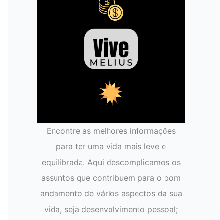
Encontre as melhores informações
para ter uma vida mais leve e
equilibrada. Aqui descomplicamos os
assuntos que contribuem para o bom
andamento de vários aspectos da sua
vida, seja desenvolvimento pessoal;