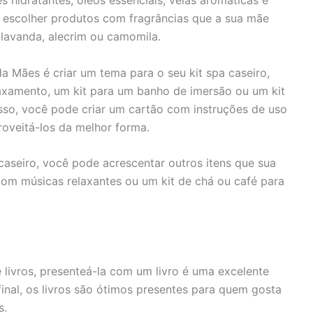
s hidratantes, óleos essenciais, velas aromáticas e
e escolher produtos com fragrâncias que a sua mãe
lavanda, alecrim ou camomila.
da Mães é criar um tema para o seu kit spa caseiro,
axamento, um kit para um banho de imersão ou um kit
sso, você pode criar um cartão com instruções de uso
oveitá-los da melhor forma.
 caseiro, você pode acrescentar outros itens que sua
com músicas relaxantes ou um kit de chá ou café para
livros, presenteá-la com um livro é uma excelente
inal, os livros são ótimos presentes para quem gosta
s.