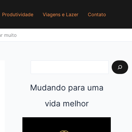
P
e
Produtividade
Viagens e Lazer
Contato
s
q
r muito
u
i
s
a
r
Mudando para uma
vida melhor