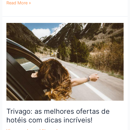
Read More »
Trivago:
as
melhores
ofertas
de
hotéis
com
dicas
incríveis!
Trivago: as melhores ofertas de
hotéis com dicas incríveis!