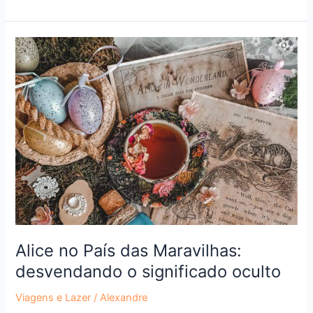
Alice
no
País
das
Maravilhas:
desvendando
o
significado
oculto
Alice no País das Maravilhas:
desvendando o significado oculto
Viagens e Lazer
/
Alexandre