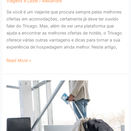
Viagens e Lazer
/
Alexandre
Se você é um viajante que procura sempre pelas melhores
ofertas em acomodações, certamente já deve ter ouvido
falar do Trivago. Mas, além de ser uma plataforma que
ajuda a encontrar as melhores ofertas de hotéis, o Trivago
oferece várias outras vantagens e dicas para tornar a sua
experiência de hospedagem ainda melhor. Neste artigo,
Read More »
Booking.com:
como
essa
plataforma
mudou
o
mundo