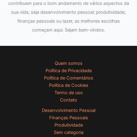
contribuem para o bom andamento de vários aspectos da
sua vida, seja desenvolvimento pessoal; produtividade;
finanças pessoais ou lazer, as melhores escolhas
começam aqui. Sejam bem-vindos.
Quem somos
Política de Privacidade
Política de Comentários
Política de Cookies
Termo de uso
Contato
Desenvolvimento Pessoal
Finanças Pessoais
Produtividade
Sem categoria