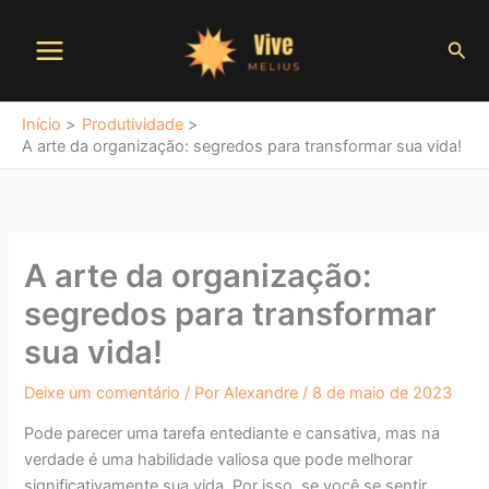
Ir
P
para
Pesq
e
o
s
conteúdo
q
Início
Produtividade
u
A arte da organização: segredos para transformar sua vida!
i
s
a
A arte da organização:
r
segredos para transformar
sua vida!
Deixe um comentário
/ Por
Alexandre
/
8 de maio de 2023
Pode parecer uma tarefa entediante e cansativa, mas na
verdade é uma habilidade valiosa que pode melhorar
significativamente sua vida. Por isso, se você se sentir