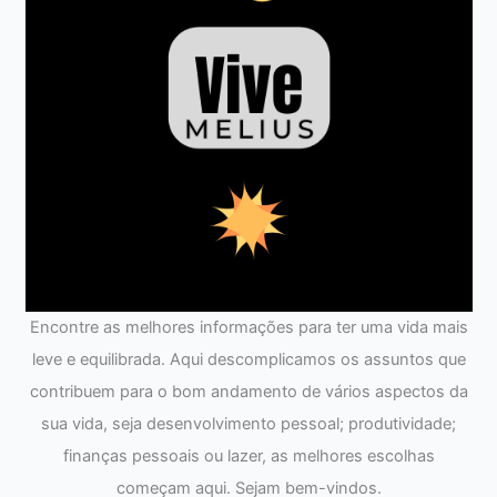
Encontre as melhores informações para ter uma vida mais
leve e equilibrada. Aqui descomplicamos os assuntos que
contribuem para o bom andamento de vários aspectos da
sua vida, seja desenvolvimento pessoal; produtividade;
finanças pessoais ou lazer, as melhores escolhas
começam aqui. Sejam bem-vindos.