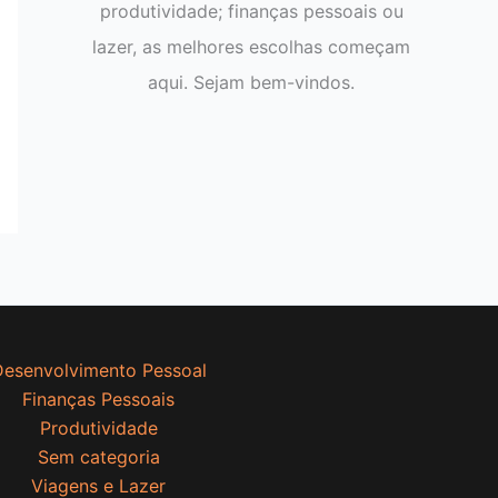
produtividade; finanças pessoais ou
lazer, as melhores escolhas começam
aqui. Sejam bem-vindos.
esenvolvimento Pessoal
Finanças Pessoais
Produtividade
Sem categoria
Viagens e Lazer