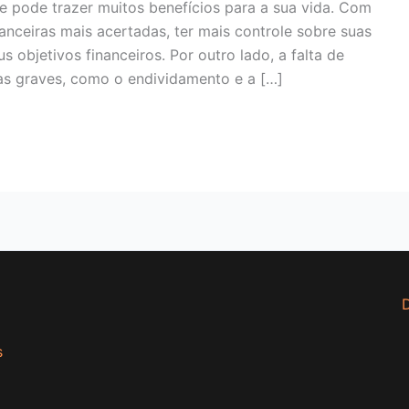
e pode trazer muitos benefícios para a sua vida. Com
anceiras mais acertadas, ter mais controle sobre suas
 objetivos financeiros. Por outro lado, a falta de
as graves, como o endividamento e a […]
D
s