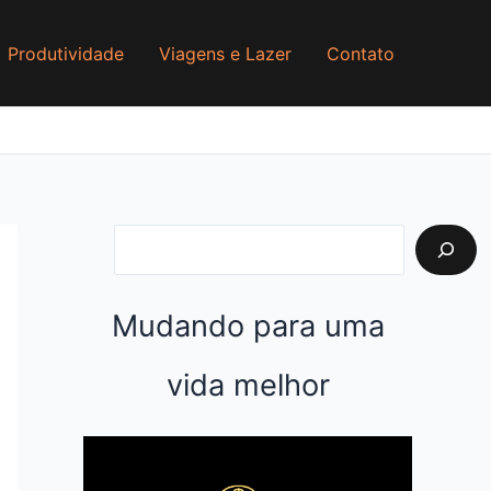
P
e
Produtividade
Viagens e Lazer
Contato
s
q
u
i
s
a
r
Mudando para uma
vida melhor