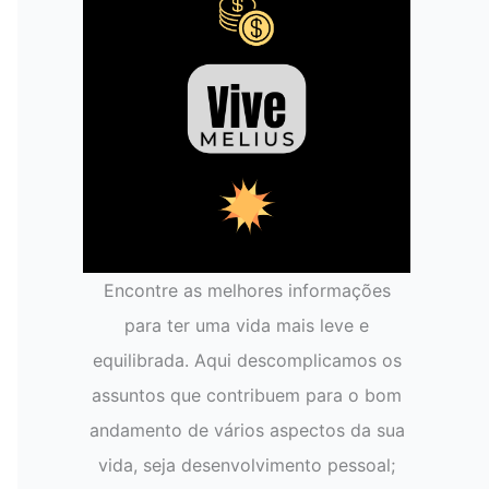
Encontre as melhores informações
para ter uma vida mais leve e
equilibrada. Aqui descomplicamos os
assuntos que contribuem para o bom
andamento de vários aspectos da sua
vida, seja desenvolvimento pessoal;