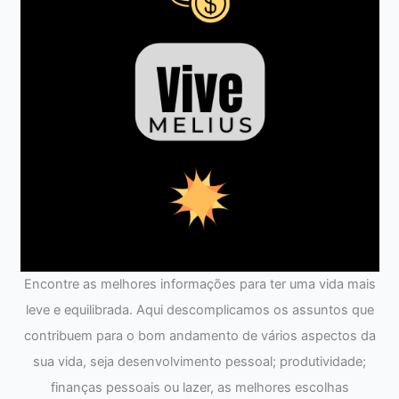
Encontre as melhores informações para ter uma vida mais
leve e equilibrada. Aqui descomplicamos os assuntos que
contribuem para o bom andamento de vários aspectos da
sua vida, seja desenvolvimento pessoal; produtividade;
finanças pessoais ou lazer, as melhores escolhas