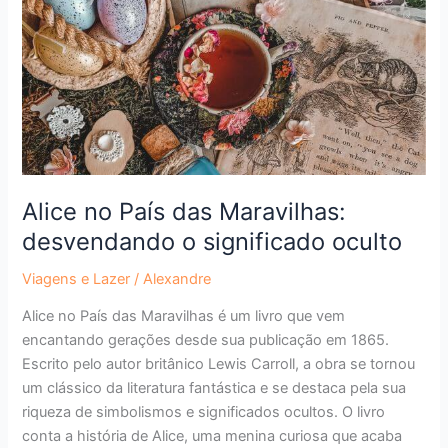
Maravilhas:
desvendando
o
significado
oculto
Alice no País das Maravilhas:
desvendando o significado oculto
Viagens e Lazer
/
Alexandre
Alice no País das Maravilhas é um livro que vem
encantando gerações desde sua publicação em 1865.
Escrito pelo autor britânico Lewis Carroll, a obra se tornou
um clássico da literatura fantástica e se destaca pela sua
riqueza de simbolismos e significados ocultos. O livro
conta a história de Alice, uma menina curiosa que acaba